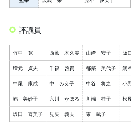
監事
談義 栄一
藤本 多美子
評議員
竹中 寛
西邑 木久美
山﨑 安子
阪口 
増元 貞夫
千福 啓資
都築 美代子
網谷 
中尾 康成
中 みえ子
中谷 将之
小野田
嶋 美妙子
六川 かほる
川端 桂子
松原 
坂田 喜美子
見矢 義夫
東 武子