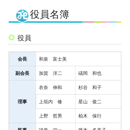
役員名簿
役員
会長
和泉 富士美
副会長
加賀 洋二
礒岡 和也
衣奈 伸和
杉谷 和子
理事
上垣内 修
星山 俊二
上野 哲男
柏木 保行