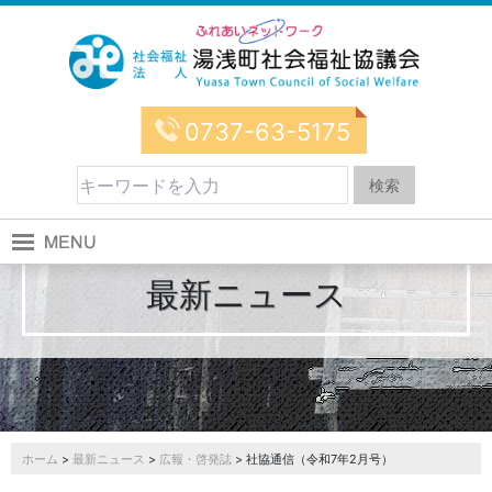
0737-63-5175
最新ニュース
ホーム
>
最新ニュース
>
広報・啓発誌
> 社協通信（令和7年2月号）