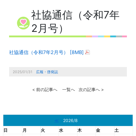
社協通信（令和7年
2月号）
社協通信（令和7年2月号） [8MB]
2025/01/31
広報・啓発誌
< 前の記事へ
一覧へ
次の記事へ >
≪
2026/8
日
月
火
水
木
金
土