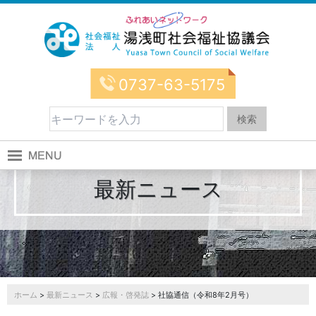
0737-63-5175
最新ニュース
ホーム
>
最新ニュース
>
広報・啓発誌
> 社協通信（令和8年2月号）