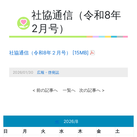
社協通信（令和8年
2月号）
社協通信（令和8年２月号） [15MB]
2026/01/30
広報・啓発誌
< 前の記事へ
一覧へ
次の記事へ >
≪
2026/8
日
月
火
水
木
金
土